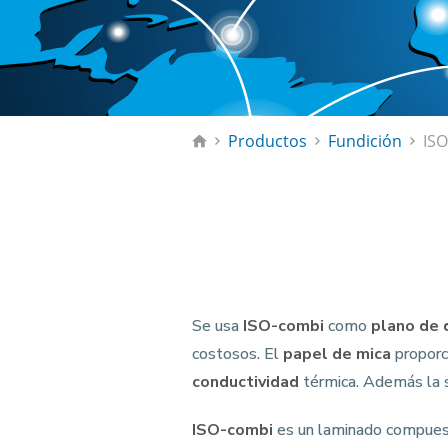
Productos
Fundición
IS
Se usa
ISO-combi
como
plano de 
costosos. El
papel de mica
proporc
conductividad
térmica. Además la s
ISO-combi
es un laminado compue