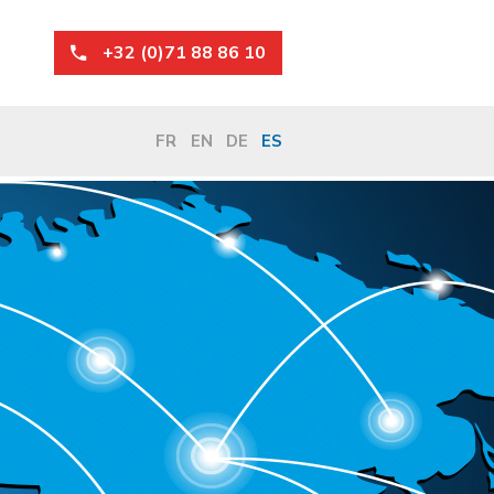
+32 (0)71 88 86 10
FR
EN
DE
ES