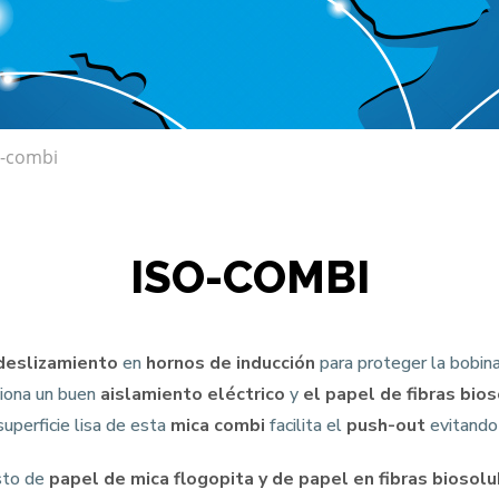
O-combi
ISO-COMBI
deslizamiento
en
hornos de inducción
para proteger la bobina
iona un buen
aislamiento eléctrico
y
el papel de fibras bio
uperficie lisa de esta
mica combi
facilita el
push-out
evitando 
sto de
papel de mica flogopita y de papel en fibras biosol